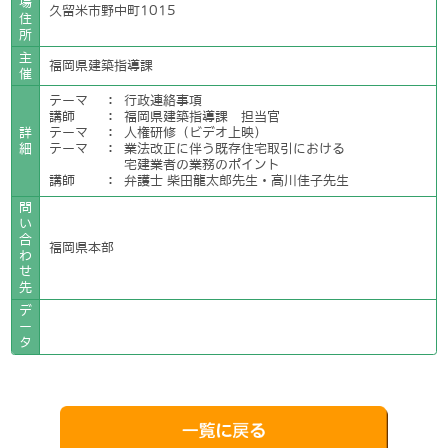
場
久留米市野中町1015
住
所
主
福岡県建築指導課
催
テーマ
：
行政連絡事項
講師
：
福岡県建築指導課 担当官
詳
テーマ
：
人権研修（ビデオ上映）
細
テーマ
：
業法改正に伴う既存住宅取引における
宅建業者の業務のポイント
講師
：
弁護士 柴田龍太郎先生・高川佳子先生
問
い
合
福岡県本部
わ
せ
先
デ
ー
タ