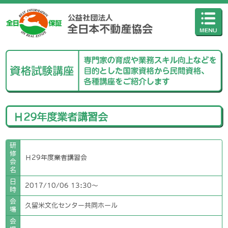
Ｈ29年度業者講習会
研
修
Ｈ29年度業者講習会
会
名
日
2017/10/06 13:30〜
時
会
久留米文化センター共同ホール
場
会