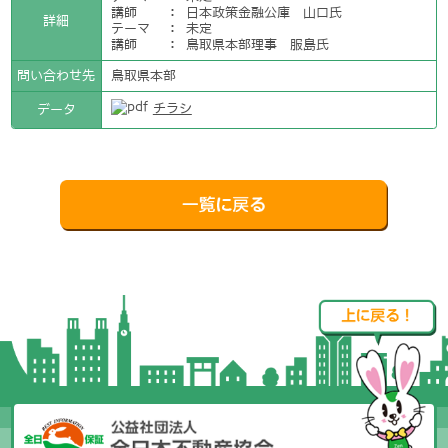
講師
：
日本政策金融公庫 山口氏
詳細
テーマ
：
未定
講師
：
鳥取県本部理事 服島氏
問い合わせ先
鳥取県本部
チラシ
データ