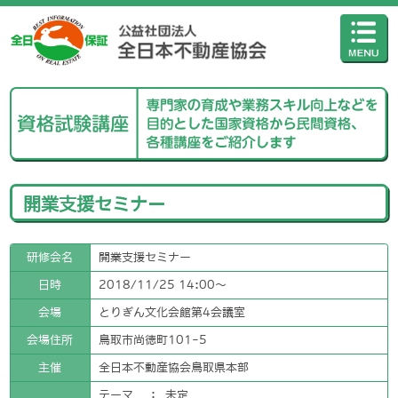
開業支援セミナー
研修会名
開業支援セミナー
日時
2018/11/25 14:00〜
会場
とりぎん文化会館第4会議室
会場住所
鳥取市尚徳町101-5
主催
全日本不動産協会鳥取県本部
テーマ
：
未定