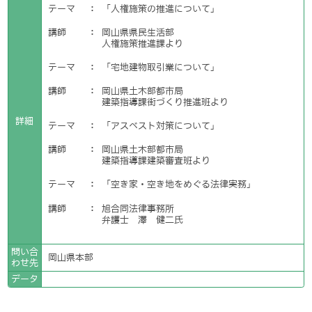
テーマ
：
「人権施策の推進について」
講師
：
岡山県県民生活部
人権施策推進課より
テーマ
：
「宅地建物取引業について」
講師
：
岡山県土木部都市局
建築指導課街づくり推進班より
詳細
テーマ
：
「アスベスト対策について」
講師
：
岡山県土木部都市局
建築指導課建築審査班より
テーマ
：
「空き家・空き地をめぐる法律実務」
講師
：
旭合同法律事務所
弁護士 澤 健二氏
問い合
岡山県本部
わせ先
データ