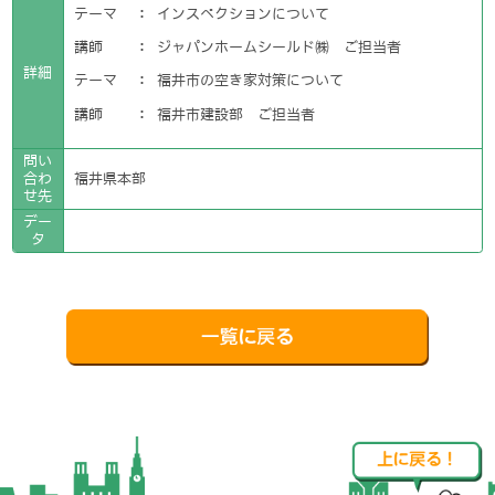
テーマ
：
インスペクションについて
講師
：
ジャパンホームシールド㈱ ご担当者
詳細
テーマ
：
福井市の空き家対策について
講師
：
福井市建設部 ご担当者
問い
合わ
福井県本部
せ先
デー
タ