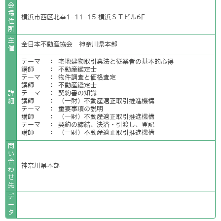
会
場
横浜市西区北幸1-11-15 横浜ＳＴビル6F
住
所
主
全日本不動産協会 神奈川県本部
催
テーマ
：
宅地建物取引業法と従業者の基本的心得
講師
：
不動産鑑定士
テーマ
：
物件調査と価格査定
講師
：
不動産鑑定士
詳
テーマ
：
契約書の知識
細
講師
：
（一財）不動産適正取引推進機構
テーマ
：
重要事項の説明
講師
：
（一財）不動産適正取引推進機構
テーマ
：
契約の締結、決済・引渡し、登記
講師
：
（一財）不動産適正取引推進機構
問
い
合
神奈川県本部
わ
せ
先
デ
ー
タ