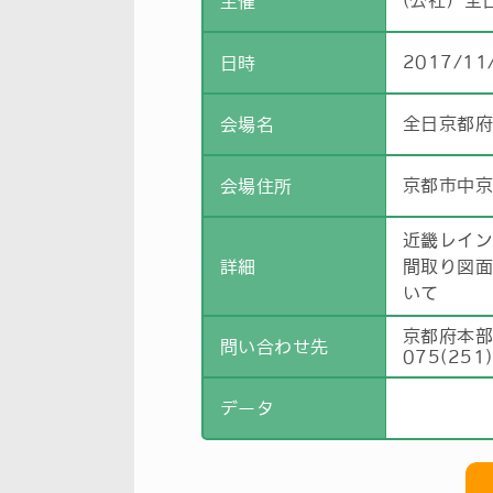
(公社）全
主催
2017/11
日時
全日京都
会場名
京都市中京
会場住所
近畿レイ
詳細
間取り図
いて
京都府本
問い合わせ先
075(251
データ