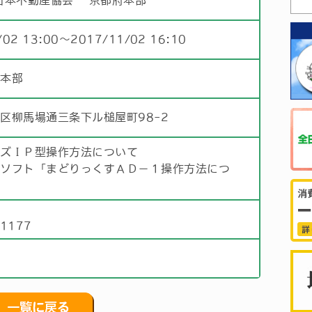
日本不動産協会 京都府本部
/02 13:00〜2017/11/02 16:10
府本部
区柳馬場通三条下ル槌屋町98-2
ンズＩＰ型操作方法について
面ソフト「まどりっくすＡＤ－１操作方法につ
部
)1177