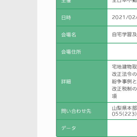
全日本不
主催
2021/02
日時
自宅学習
会場名
会場住所
宅地建物
改正法令
詳細
紛争事例
改正税制
項
山梨県本
問い合わせ先
055(223
データ