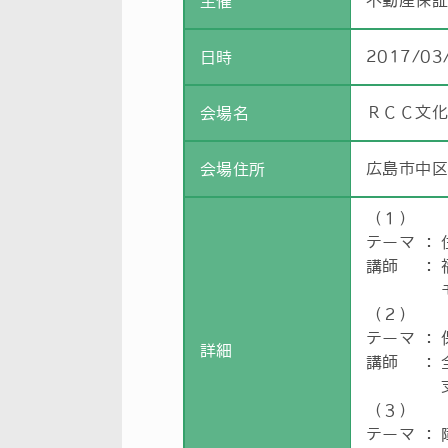
不動産保
主催
2017/03
日時
ＲＣＣ文
会場名
広島市中区
会場住所
（１）
テーマ
：
講師
：
（２）
テーマ
：
詳細
講師
：
（３）
テーマ
：