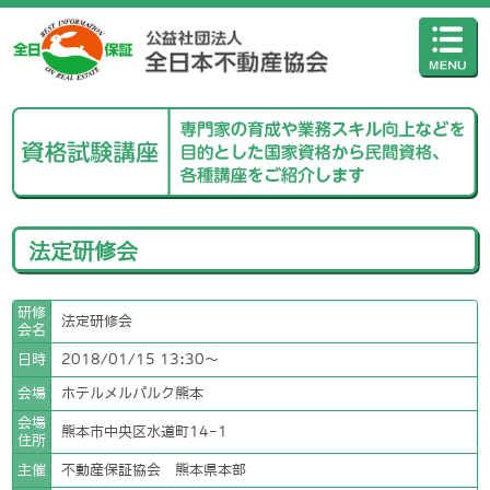
法定研修会
研修
法定研修会
会名
日時
2018/01/15 13:30〜
会場
ホテルメルパルク熊本
会場
熊本市中央区水道町14-1
住所
主催
不動産保証協会 熊本県本部