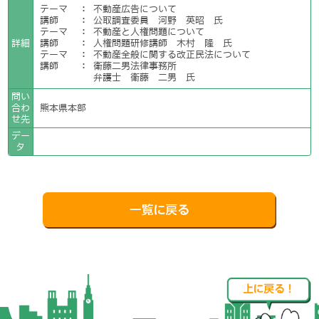
テーマ
：
不動産広告について
講師
：
公取調査委員 河野 英昭 氏
テーマ
：
不動産と人権問題について
詳細
講師
：
人権問題研修講師 木村 隆 氏
テーマ
：
不動産全般に関する改正民法について
講師
：
衛藤二男法律事務所
弁護士 衛藤 二男 氏
問い
合わ
熊本県本部
せ先
デー
タ