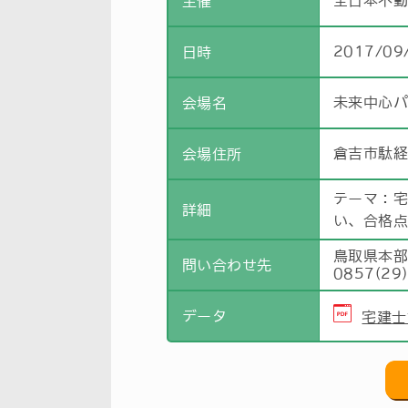
全日本不
主催
2017/09
日時
未来中心
会場名
倉吉市駄経
会場住所
テーマ：
詳細
い、合格
鳥取県本
問い合わせ先
0857(29
データ
宅建士