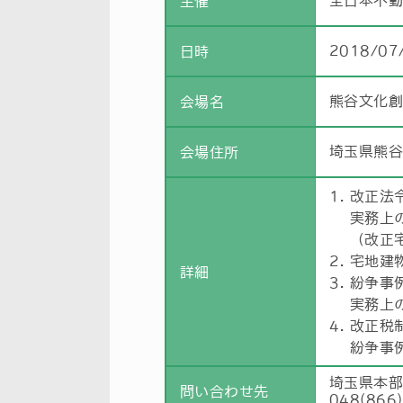
全日本不
主催
2018/07
日時
熊谷文化
会場名
埼玉県熊谷
会場住所
1.
改正法
実務上
（改正
2.
宅地建
詳細
3.
紛争事
実務上
4.
改正税
紛争事
埼玉県本
問い合わせ先
048(866