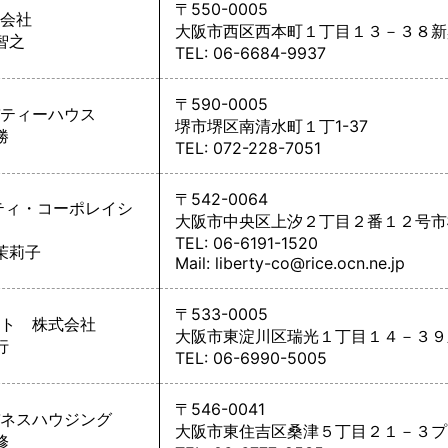
〒550-0005
会社
大阪市西区西本町１丁目１３－３８新
智之
TEL: 06-6684-9937
〒590-0005
ティーハウス
堺市堺区南清水町１丁1-37
勝
TEL: 072-228-7051
〒542-0064
ティ・コーポレイシ
大阪市中央区上汐２丁目２番１２号市松
TEL: 06-6191-1520
茉莉子
Mail: liberty-co@rice.ocn.ne.jp
〒533-0005
ト 株式会社
大阪市東淀川区瑞光１丁目１４－３９
行
TEL: 06-6990-5005
〒546-0041
ネスハウジング
大阪市東住吉区桑津５丁目２１－３プ
修