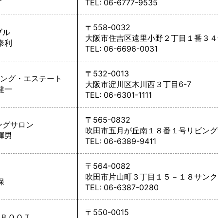
TEL: 06-6777-9535
〒558-0032
ブル
大阪市住吉区遠里小野２丁目１番３４
泰利
TEL: 06-6696-0031
〒532-0013
ング・エステート
大阪市淀川区木川西３丁目6-7
健一
TEL: 06-6301-1111
〒565-0832
ングサロン
吹田市五月が丘南１８番１号リビング
輝男
TEL: 06-6389-9411
〒564-0082
吹田市片山町３丁目１５－１８サンク
保
TEL: 06-6387-0280
〒550-0015
ＢＯＯＴ