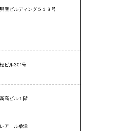
興産ビルディング５１８号
ビル301号
新高ビル１階
レアール桑津