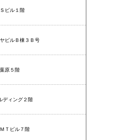
Ｓビル１階
ヤビルＢ棟３Ｂ号
葉原５階
ルディング２階
ＭＴビル７階