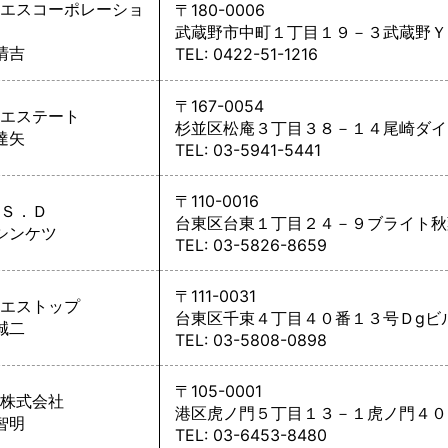
エスコーポレーショ
〒180-0006
武蔵野市中町１丁目１９－３武蔵野Ｙ
清吉
TEL: 0422-51-1216
〒167-0054
エステート
杉並区松庵３丁目３８－１４尾崎ダイ
達矢
TEL: 03-5941-5441
〒110-0016
Ｓ．Ｄ
台東区台東１丁目２４－９ブライト秋
 シンケツ
TEL: 03-5826-8659
〒111-0031
エストップ
台東区千束４丁目４０番１３号Ｄgビ
誠二
TEL: 03-5808-0898
〒105-0001
株式会社
港区虎ノ門５丁目１３－１虎ノ門４０
智明
TEL: 03-6453-8480