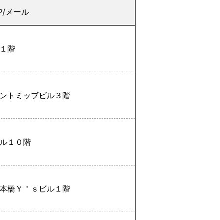
P/メール
１階
ントミッブビル３階
ル１０階
本橋Ｙ＇ｓビル１階