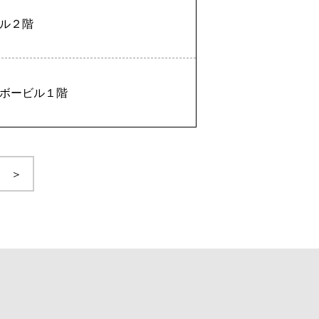
ル２階
ボービル１階
＞