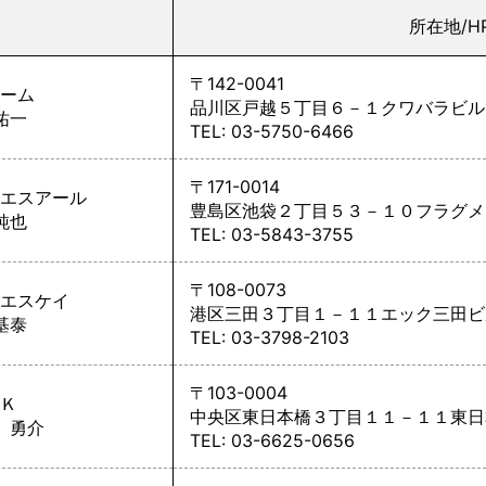
所在地/H
〒142-0041
ーム
品川区戸越５丁目６－１クワバラビル
祐一
TEL: 03-5750-6466
〒171-0014
エスアール
豊島区池袋２丁目５３－１０フラグメ
純也
TEL: 03-5843-3755
〒108-0073
エスケイ
港区三田３丁目１－１１エック三田ビ
基泰
TEL: 03-3798-2103
〒103-0004
Ｋ
中央区東日本橋３丁目１１－１１東日
 勇介
TEL: 03-6625-0656