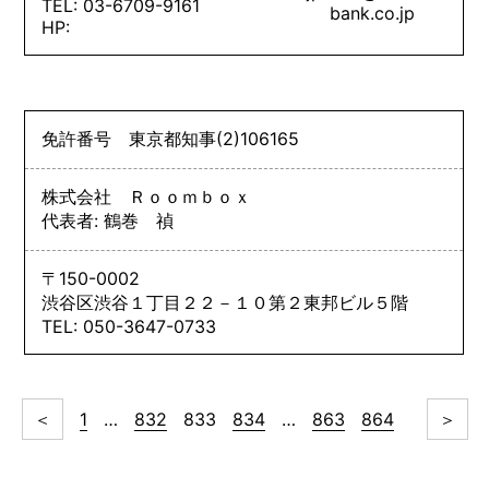
TEL: 03-6709-9161
bank.co.jp
HP:
免許番号
東京都知事
(2)
106165
株式会社 Ｒｏｏｍｂｏｘ
代表者: 鶴巻 禎
〒150-0002
渋谷区渋谷１丁目２２－１０第２東邦ビル５階
TEL: 050-3647-0733
＜
1
…
832
833
834
…
863
864
＞