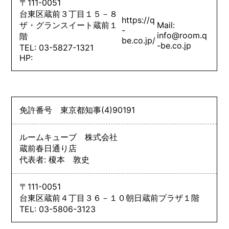
〒111-0051
台東区蔵前３丁目１５－８
https://q
ザ・グランスイート蔵前１
Mail:
-
info@room.q
階
be.co.jp/
-be.co.jp
TEL: 03-5827-1321
HP:
免許番号
東京都知事
(4)
90191
ルームキューブ 株式会社
蔵前春日通り店
代表者: 榎本 敦史
〒111-0051
台東区蔵前４丁目３６－１０朝日蔵前プラザ１階
TEL: 03-5806-3123