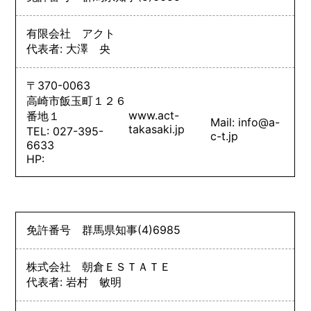
有限会社 アクト
代表者: 大澤 央
〒370-0063
高崎市飯玉町１２６
www.act-
番地１
Mail: info@a-
takasaki.jp
TEL: 027-395-
c-t.jp
6633
HP:
免許番号
群馬県知事
(4)
6985
株式会社 朝倉ＥＳＴＡＴＥ
代表者: 岩村 敏明