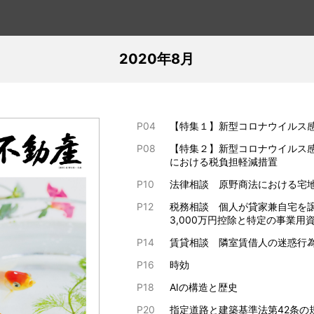
2020年8月
P04
【特集１】新型コロナウイルス
P08
【特集２】新型コロナウイルス
における税負担軽減措置
P10
法律相談 原野商法における宅
P12
税務相談 個人が貸家兼自宅を
3,000万円控除と特定の事業
P14
賃貸相談 隣室賃借人の迷惑行
P16
時効
P18
AIの構造と歴史
P20
指定道路と建築基準法第42条の