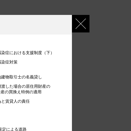
感染症における支援制度（下）
感染症対策
地建物取引士の名義貸し
譲渡した場合の居住用財産の
用資産の買換え特例の適用
為と賃貸人の責任
規定による道路