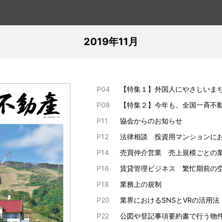
2019年11月
P04
【特集１】外国人にやさしいま
P08
【特集２】今年も、全国一斉不
P11
協会からのお知らせ
P12
法律相談 投資用マンションに
P14
売買仲介営業 売上規模ごとの
P16
賃貸管理ビジネス 繁忙期前の
P18
業務上の規制
P20
業界におけるSNSとVRの活用法
P22
公図や登記事項要約書で行う物