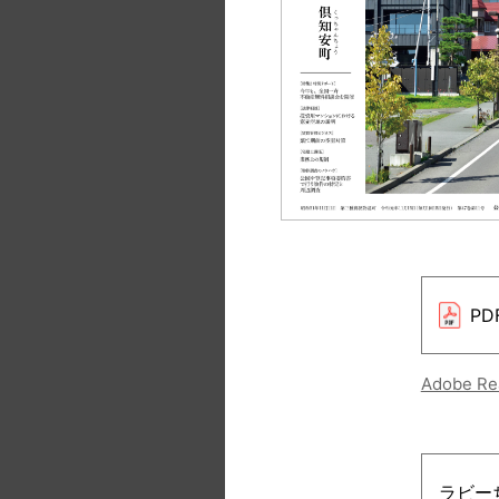
P
Adobe 
ラビーち