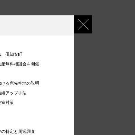
ち、倶知安町
動産無料相談会を開催
おける窓先空地の説明
業績アップ手法
空室対策
件の特定と周辺調査