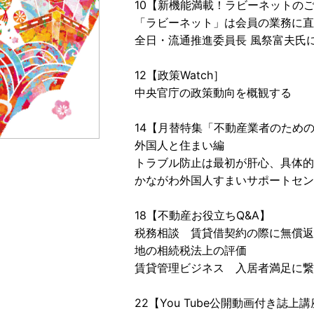
10【新機能満載！ラビーネットの
「ラビーネット」は会員の業務に直
全日・流通推進委員長 風祭富夫氏
12【政策Watch］
中央官庁の政策動向を概観する
14【月替特集「不動産業者のための
外国人と住まい編
トラブル防止は最初が肝心、具体的
かながわ外国人すまいサポートセン
18【不動産お役立ちQ&A】
税務相談 賃貸借契約の際に無償返
地の相続税法上の評価
賃貸管理ビジネス 入居者満足に繋
22【You Tube公開動画付き誌