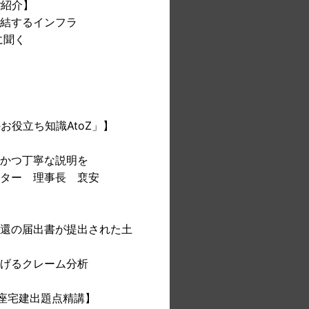
ご紹介】
結するインフラ
に聞く
お役立ち知識AtoZ」】
かつ丁寧な説明を
ター 理事長 裵安
還の届出書が提出された土
げるクレーム分析
上講座宅建出題点精講】