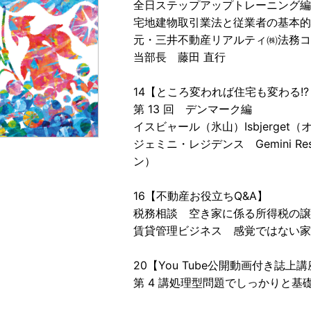
全日ステップアップトレーニング
宅地建物取引業法と従業者の基本的
元・三井不動産リアルティ㈱法務コ
当部長 藤田 直行
14【ところ変われば住宅も変わる!
第 13 回 デンマーク編
イスビャール（氷山）Isbjerget
ジェミニ・レジデンス Gemini Re
ン）
16【不動産お役立ちQ&A】
税務相談 空き家に係る所得税の譲
賃貸管理ビジネス 感覚ではない家
20【You Tube公開動画付き誌
第 4 講処理型問題でしっかりと基