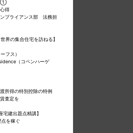
編①
心得
ンプライアンス部 法務担
? 世界の集合住宅を訪ねる】
（オーフス）
sidence（コペンハーゲ
渡所得の特別控除の特例
賃査定を
上講座宅建出題点精講】
礎点を稼ぐ