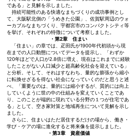
である」と見解を示しました。
持続可能性のある快適なまちづくりの成功事例とし
て、大阪駅北側の「うめきた公園」、佐賀駅周辺のウォ
ーカブルなまちづくり、宇都宮市のコンパクトシティ等
を挙げ、それぞれの特徴について考察しました。
・第2章 住まい
「住まい」の章では、疋田氏が1900年代初頭から現
在までの人口動態についてデータを提示し、「わずか
120年ほどで人口が2.8倍に増え、現在はこれまでに経験
したことがない人口減少と超高齢化社会を迎えている」
と分析。そして、それはすなわち、量的な膨張から縮小
に転換せざるを得ない社会になっていくのだと思うと述
べ、「重要なのは、量的には縮小するが、質的には向上
していくように世の中の仕組みを変えていくことであ
り、このことが端的に現れている分野の１つが住宅であ
る」として、空き家対策と地域再生について見解を示し
ました。
さらに、住まいはただ居住するだけの場から、働き・
学び・ケアの場に進化すると将来像を提示しました。
・第3章 資産価値