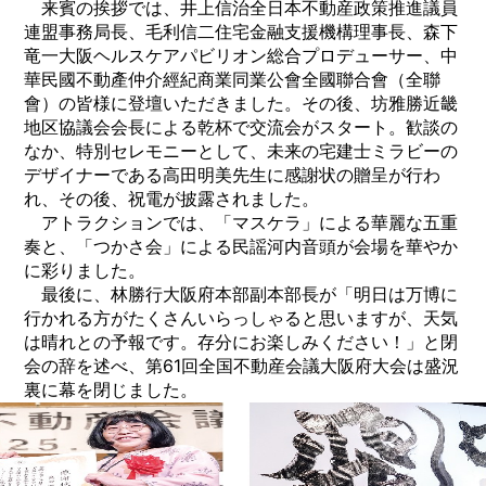
来賓の挨拶では、井上信治全日本不動産政策推進議員
連盟事務局長、毛利信二住宅金融支援機構理事長、森下
竜一大阪ヘルスケアパビリオン総合プロデューサー、中
華民國不動產仲介經紀商業同業公會全國聯合會（全聯
會）の皆様に登壇いただきました。その後、坊雅勝近畿
地区協議会会長による乾杯で交流会がスタート。歓談の
なか、特別セレモニーとして、未来の宅建士ミラビーの
デザイナーである高田明美先生に感謝状の贈呈が行わ
れ、その後、祝電が披露されました。
アトラクションでは、「マスケラ」による華麗な五重
奏と、「つかさ会」による民謡河内音頭が会場を華やか
に彩りました。
最後に、林勝行大阪府本部副本部長が「明日は万博に
行かれる方がたくさんいらっしゃると思いますが、天気
は晴れとの予報です。存分にお楽しみください！」と閉
会の辞を述べ、第61回全国不動産会議大阪府大会は盛況
裏に幕を閉じました。