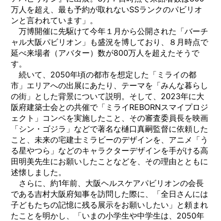
万人を超え、最も予約が取れないSSランクのパビリオ
ンと言われています」。
万博開催に先駆けて今年１月から公開された「バーチ
ャル大阪パビリオン」も盛況を博しており、８月時点で
延べ来場者（アバター）数が800万人を超えたそうで
す。
続いて、2050年頃の都市を想定した「ミライの都
市」エリアへの出展にあたり、テーマを「みんな暮らし
の街」とした背景について説明。そして、2023年に大
阪府建築士会との共催で「ミライREBORNスマイプロジ
ェクト」コンペを実施したこと、その審査委員長を映画
「シン・ゴジラ」などで著名な樋口真嗣監督に依頼した
こと、未来の宅建士ミラビーのデザインを、アニメ「う
る星やつら」などのキャラクターデザインを手がける高
田明美先生にお願いしたことなどを、その理由とともに
述懐しました。
さらに、約1年前、大阪ヘルスケアパビリオンの会長
である吉村大阪府知事を訪問した際に、「全日さんには
子どもたちの記憶に残る展示をお願いしたい」と頼まれ
たことを明かし、「いまの小学生や中学生は、2050年