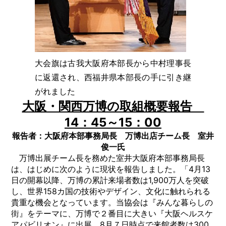
大会旗は古我大阪府本部長から中村理事長
に返還され、西福井県本部長の手に引き継
がれました
大阪・関西万博の取組概要報告
14：45～15：00
報告者：大阪府本部事務局長 万博出店チーム長 室井
俊一氏
万博出展チーム長を務めた室井大阪府本部事務局長
は、はじめに次のように現状を報告しました。「4月13
日の開幕以降、万博の累計来場者数は1,900万人を突破
し、世界158カ国の技術やデザイン、文化に触れられる
貴重な機会となっています。当協会は『みんな暮らしの
街』をテーマに、万博で２番目に大きい『大阪ヘルスケ
アパビリオン』に出展。8月７日時点で来館者数は300