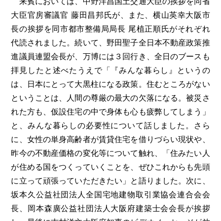
来賓においては、中野洋昌国土交通大臣の挨拶を同省
大臣官房審議官 藤田昌邦氏が、また、横山英幸大阪市
長の挨拶を同市都市整備局局長 尾植正順氏がそれぞれ
代読されました。続いて、野田聖子全日本不動産政策推
進議員連盟会長が、万博には３回行き、全日のブースも
拝見したと述べたうえで「『みんな暮らし』というの
は、日本にとって大黒柱になる政策。住むところがない
ということは、人間の尊厳の最大の欠落になる。被災さ
れた方も、仮設住宅の中で身体も心も疲弊してしまう」
と、みんな暮らしの必要性について話しました。さら
に、女性の単身高齢者が賃貸住宅を借りづらい現状や、
昨今の不動産価格の変化等について触れ、「住みたい人
が住める国をつくっていくことを、ぜひこれからも先頭
に立って頑張っていただきたい」と語りました。次に、
坂本久公益社団法人全国宅地建物取引業協会連合会会
長、岡本森廣公益社団法人大阪府建築士会会長が挨拶