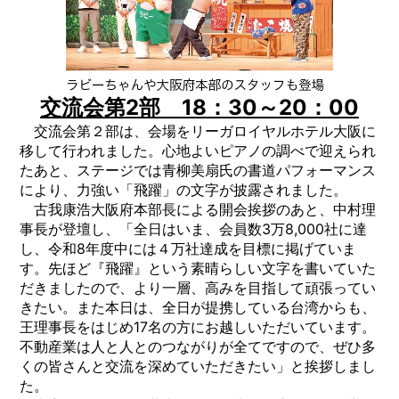
交流会第2部 18：30～20：00
交流会第２部は、会場をリーガロイヤルホテル大阪に
移して行われました。心地よいピアノの調べで迎えられ
たあと、ステージでは青柳美扇氏の書道パフォーマンス
により、力強い「飛躍」の文字が披露されました。
古我康浩大阪府本部長による開会挨拶のあと、中村理
事長が登壇し、「全日はいま、会員数3万8,000社に達
し、令和8年度中には４万社達成を目標に掲げていま
す。先ほど『飛躍』という素晴らしい文字を書いていた
だきましたので、より一層、高みを目指して頑張ってい
きたい。また本日は、全日が提携している台湾からも、
王理事長をはじめ17名の方にお越しいただいています。
不動産業は人と人とのつながりが全てですので、ぜひ多
くの皆さんと交流を深めていただきたい」と挨拶しまし
た。