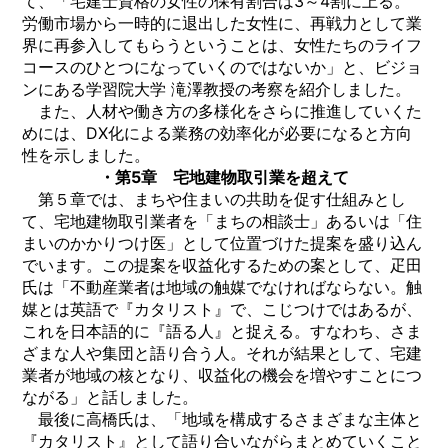
て、「宅建士資格の女性の保有割合は3～4割に上る。
労働市場から一時的に退出した女性に、再戦力として業
界に再参入してもらうということは、女性たちのライフ
コースのひとつになっていくのではないか」と、ビジョ
ンにある学習院大学 滝澤教授の考察を紹介しました。
また、人材や働き方の多様化をさらに推進していくた
めには、DX化による業務の効率化が必要になると方向
性を示しました。
・第5章 宅地建物取引業を超えて
第５章では、まちや住まいの共助を促す仕組みとし
て、宅地建物取引業者を「まちの相談士」あるいは「住
まいのかかりつけ医」として位置づけた提案を盛り込ん
でいます。この提案を収益化するための案として、疋田
氏は「不動産業者は地域の触媒でなければならない。触
媒とは英語で『カタリスト』で、こじつけではあるが、
これを日本語的に『語る人』と捉える。すなわち、さま
ざまな人や集団と語り合う人。それが結果として、宅建
業者が地域の核となり、収益化の機会を増やすことにつ
ながる」と話しました。
最後に高橋氏は、「地域を構成するさまざまな主体と
『カタリスト』として語り合いながらまとめていくこと