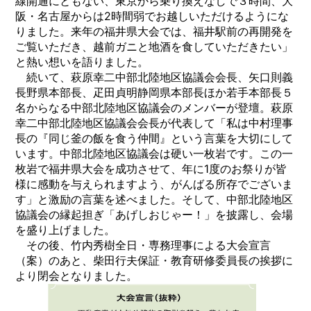
線開通にともない、東京から乗り換えなしで３時間、大
阪・名古屋からは2時間弱でお越しいただけるようにな
りました。来年の福井県大会では、福井駅前の再開発を
ご覧いただき、越前ガニと地酒を食していただきたい」
と熱い想いを語りました。
続いて、萩原幸二中部北陸地区協議会会長、矢口則義
長野県本部長、疋田貞明静岡県本部長ほか若手本部長５
名からなる中部北陸地区協議会のメンバーが登壇。萩原
幸二中部北陸地区協議会会長が代表して「私は中村理事
長の『同じ釜の飯を食う仲間』という言葉を大切にして
います。中部北陸地区協議会は硬い一枚岩です。この一
枚岩で福井県大会を成功させて、年に1度のお祭りが皆
様に感動を与えられますよう、がんばる所存でございま
す」と激励の言葉を述べました。そして、中部北陸地区
協議会の縁起担ぎ「あげしおじゃー！」を披露し、会場
を盛り上げました。
その後、竹内秀樹全日・専務理事による大会宣言
（案）のあと、柴田行夫保証・教育研修委員長の挨拶に
より閉会となりました。