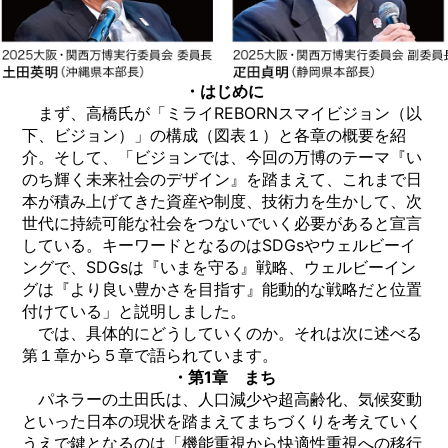
・はじめに
まず、高橋氏が「ミライREBORNスマイビジョン（以
下、ビジョン）」の構成（図表１）と各章の概要を紹
介。そして、「ビジョンでは、今回の万博のテーマ『い
のち輝く未来社会のデザイン』を踏まえて、これまで日
本が積み上げてきた資産や制度、技術力を生かして、次
世代に持続可能な社会をつないでいく必要があると宣言
している。キーワードとなるのはSDGsやウェルビーイ
ングで、SDGsは『いまを守る』戦略、ウェルビーイン
グは『より良い豊かさを目指す』能動的な戦略だと位置
付けている」と説明しました。
では、具体的にどうしていくのか。それは次に述べる
第１章から５章で語られています。
・第1章 まち
パネラーの土田氏は、人口減少や超高齢化、気候変動
といった日本の現状を踏まえてまちづくりを考えていく
うえで鍵となるのは「機能重視から快適性重視への移行