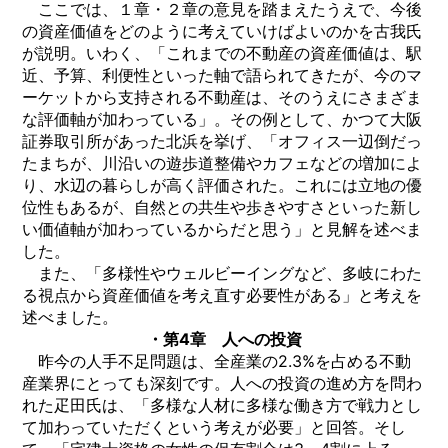
ここでは、１章・２章の意見を踏まえたうえで、今後
の資産価値をどのように考えていけばよいのかを古我氏
が説明。いわく、「これまでの不動産の資産価値は、駅
近、予算、利便性といった軸で語られてきたが、今のマ
ーケットから支持される不動産は、そのうえにさまざま
な評価軸が加わっている」。その例として、かつて大阪
証券取引所があった北浜を挙げ、「オフィス一辺倒だっ
たまちが、川沿いの遊歩道整備やカフェなどの増加によ
り、水辺の暮らしが高く評価された。これには立地の優
位性もあるが、自然との共生や歩きやすさといった新し
い価値軸が加わっているからだと思う」と見解を述べま
した。
また、「多様性やウェルビーイングなど、多岐にわた
る視点から資産価値を考え直す必要性がある」と考えを
述べました。
・第4章 人への投資
昨今の人手不足問題は、全産業の2.3%を占める不動
産業界にとっても深刻です。人への投資の進め方を問わ
れた疋田氏は、「多様な人材に多様な働き方で戦力とし
て加わっていただくという考えが必要」と回答。そし