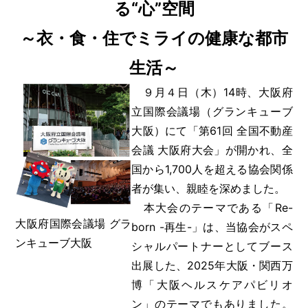
る“心”空間
～衣・食・住でミライの健康な都市
生活～
９月４日（木）14時、大阪府
立国際会議場（グランキューブ
大阪）にて「第61回 全国不動産
会議 大阪府大会」が開かれ、全
国から1,700人を超える協会関係
者が集い、親睦を深めました。
本大会のテーマである「Re-
大阪府国際会議場 グラ
born -再生-」は、当協会がスペ
ンキューブ大阪
シャルパートナーとしてブース
出展した、2025年大阪・関西万
博「大阪ヘルスケアパビリオ
ン」のテーマでもありました。