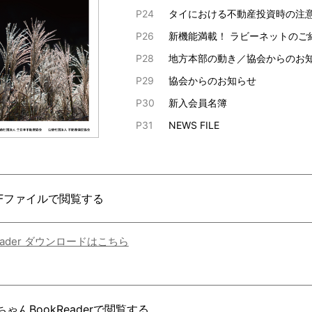
P24
タイにおける不動産投資時の注
P26
新機能満載！ ラビーネットのご
P28
地方本部の動き／協会からのお
P29
協会からのお知らせ
P30
新入会員名簿
P31
NEWS FILE
DFファイルで閲覧する
Reader ダウンロードはこちら
ゃんBookReaderで閲覧する