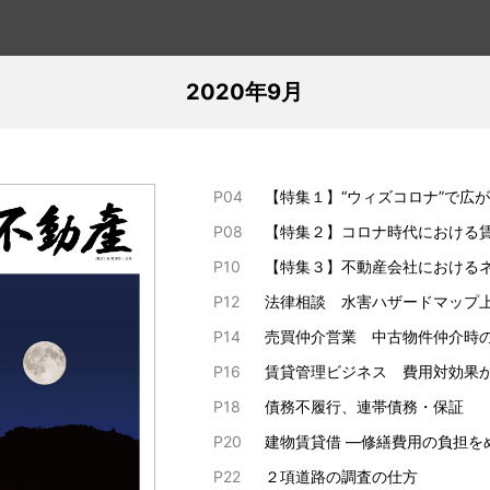
2020年9月
P04
【特集１】“ウィズコロナ”で広
P08
【特集２】コロナ時代における
P10
【特集３】不動産会社における
P12
法律相談 水害ハザードマップ
P14
売買仲介営業 中古物件仲介時
P16
賃貸管理ビジネス 費用対効果
P18
債務不履行、連帯債務・保証
P20
建物賃貸借 ―修繕費用の負担を
P22
２項道路の調査の仕方