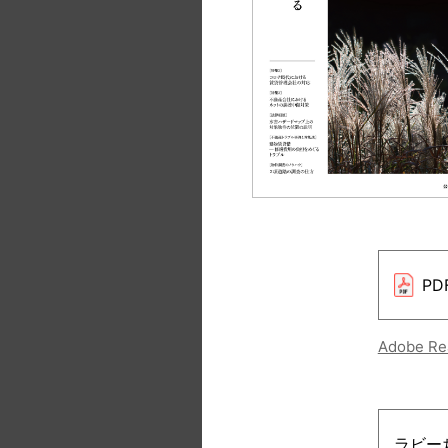
P
Adobe 
ラビーち