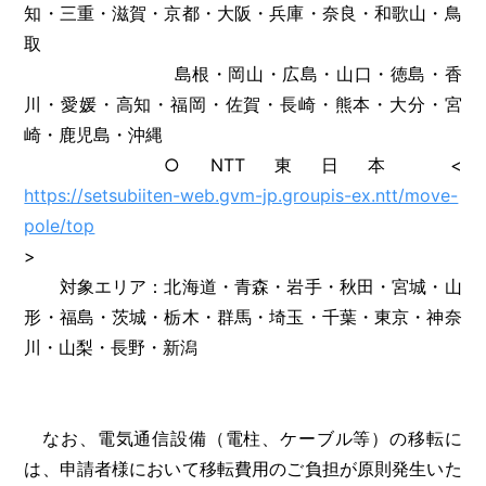
知・三重・滋賀・京都・大阪・兵庫・奈良・和歌山・鳥
取
島根・岡山・広島・山口・徳島・香
川・愛媛・高知・福岡・佐賀・長崎・熊本・大分・宮
崎・鹿児島・沖縄
○NTT東日本 <
https://setsubiiten-web.gvm-jp.groupis-ex.ntt/move-
pole/top
>
対象エリア：北海道・青森・岩手・秋田・宮城・山
形・福島・茨城・栃木・群馬・埼玉・千葉・東京・神奈
川・山梨・長野・新潟
なお、電気通信設備（電柱、ケーブル等）の移転に
は、申請者様において移転費用のご負担が原則発生いた